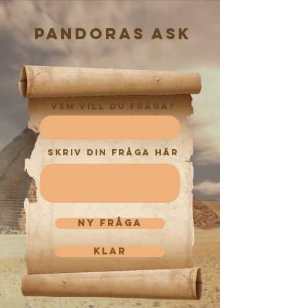
pandoras ask
vem vill du fråga?
skriv din fråga här
ny fråga
klar