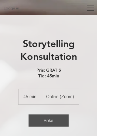
Logga in
Storytelling
Konsultation
Pris: GRATIS
Tid: 45min
45 min
4
Online (Zoom)
5
m
i
n
Boka