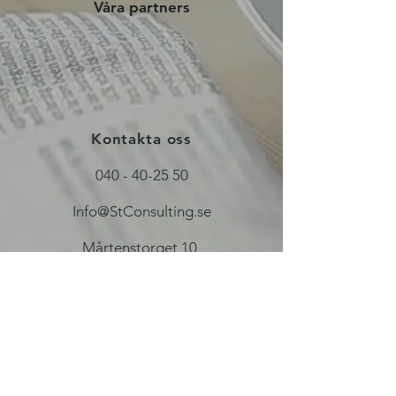
Våra partners
Kontakta oss
040 - 40-25 50
Info@StConsulting.se
Mårtenstorget 10
223 51 Lund, Skåne, Sverige
Länkar
FAQ
Bli partner